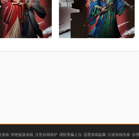
游戏 拒绝盗版游戏 注意自我保护 谨防受骗上当 适度游戏益脑 沉迷游戏伤身 合