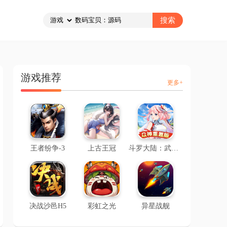
游戏推荐
更多+
王者纷争-3
上古王冠
斗罗大陆：武魂觉醒-2
决战沙邑H5
彩虹之光
异星战舰