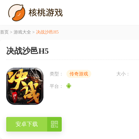
首页
>
游戏大全
>
决战沙邑H5
决战沙邑H5
类型：
传奇游戏
大小：
平台：

安卓下载