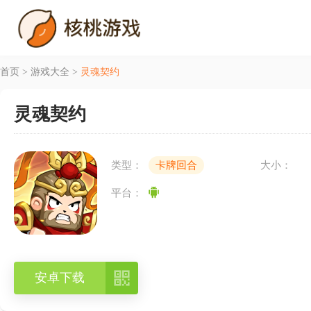
首页
>
游戏大全
>
灵魂契约
灵魂契约
类型：
卡牌回合
大小：
平台：

安卓下载