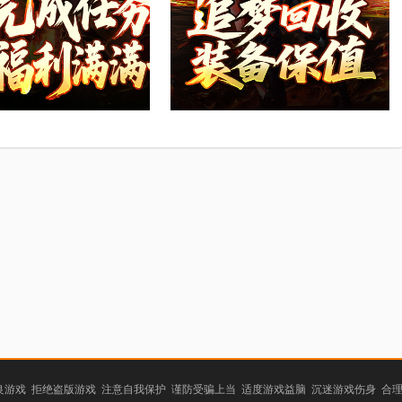
游戏 拒绝盗版游戏 注意自我保护 谨防受骗上当 适度游戏益脑 沉迷游戏伤身 合