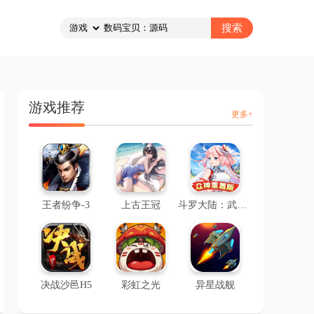
游戏推荐
更多+
王者纷争-3
上古王冠
斗罗大陆：武魂觉醒-2
决战沙邑H5
彩虹之光
异星战舰